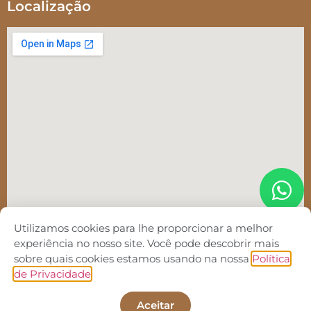
Localização
Utilizamos cookies para lhe proporcionar a melhor
experiência no nosso site. Você pode descobrir mais
sobre quais cookies estamos usando na nossa
Política
de Privacidade
.
INEB - Instituto de Nefrologia de Brasília © 2022. Todos
os direitos reservados. Desenvolvido por
Lide Marketing
.
Aceitar