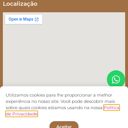
Localização
Utilizamos cookies para lhe proporcionar a melhor
experiência no nosso site. Você pode descobrir mais
sobre quais cookies estamos usando na nossa
Política
de Privacidade
.
INEB - Instituto de Nefrologia de Brasília © 2022. Todos
os direitos reservados. Desenvolvido por
Lide Marketing
.
Aceitar