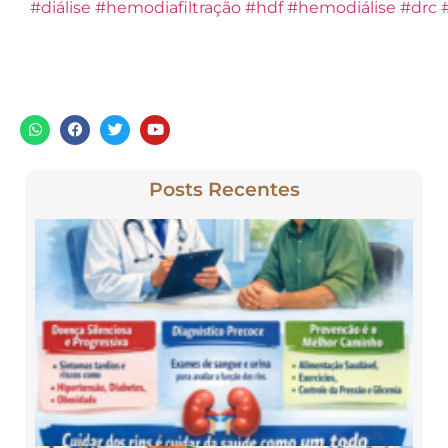
#diálise
#hemodiafiltração
#hdf
#hemodiálise
#drc
Posts Recentes